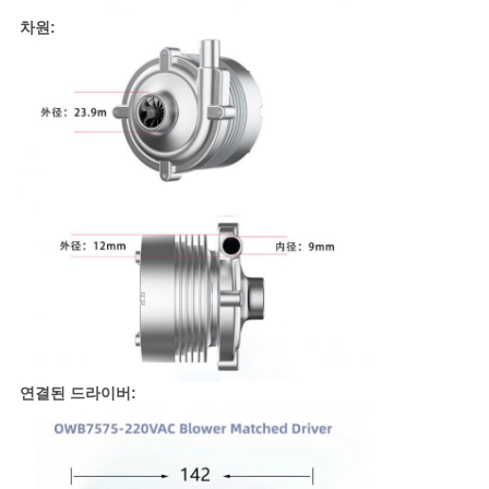
차원:
개
인
정
보
보
호
정
책
연결된 드라이버: