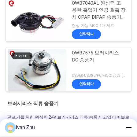
OWB7040AL 원심력 조
용한 흡입기 인공 호흡 장
치 CPAP BIPAP 송풍기
12V 24VDC
협상 가능 MOQ:1개 세트
연락하다
OWB7575 브러시리스
DC 송풍기
USD60-USD85/PC MOQ:5pcs (표본 사용 가능)
연락하다
브러시리스 직류 송풍기
곤포기를 위한 원심력 24V 브러시리스 직류 송풍기 고압 에어블로
어
Ivan Zhu
24VDC 10.5Kpa 33M3/H BLDC 모터 팬들 온실 공기 순환 송풍기