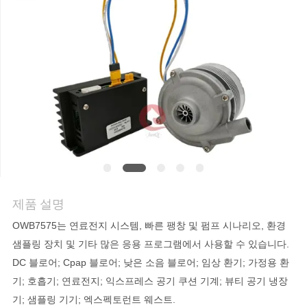
저
희
와
연
락
뉴
제품 설명
스
OWB7575는 연료전지 시스템, 빠른 팽창 및 펌프 시나리오, 환경
샘플링 장치 및 기타 많은 응용 프로그램에서 사용할 수 있습니다.
인
DC 블로어; Cpap 블로어; 낮은 소음 블로어; 임상 환기; 가정용 환
기; 호흡기; 연료전지; 익스프레스 공기 쿠션 기계; 뷰티 공기 냉장
용
기; 샘플링 기기; 엑스펙토런트 웨스트.