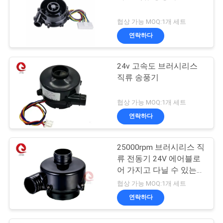
협상 가능 MOQ:1개 세트
연락하다
24v 고속도 브러시리스
직류 송풍기
협상 가능 MOQ:1개 세트
연락하다
25000rpm 브러시리스 직
류 전동기 24V 에어블로
어 가지고 다닐 수 있는
폭등 선풍기 카파 송풍기
협상 가능 MOQ:1개 세트
연락하다