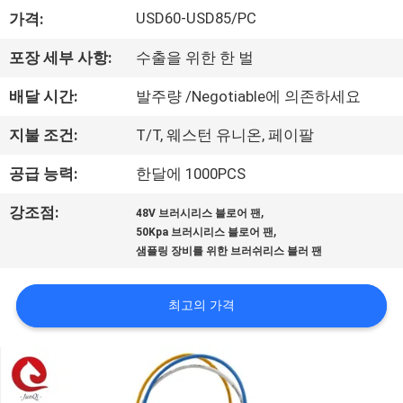
한
USD60-USD85/PC
가격:
것
포장 세부 사항:
수출을 위한 한 벌
공
배달 시간:
발주량 /Negotiable에 의존하세요
장
지불 조건:
T/T, 웨스턴 유니온, 페이팔
투
공급 능력:
한달에 1000PCS
어
,
강조점:
48V 브러시리스 블로어 팬
,
50Kpa 브러시리스 블로어 팬
샘플링 장비를 위한 브러쉬리스 블러 팬
품
질
최고의 가격
관
리