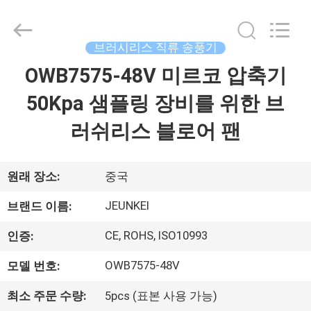
©
2021
-
2026
Changzhou
브러시리스 직류 송풍기
Junqi
International
OWB7575-48V 미르코 압축기
집
Trade
Co.,Ltd.
All
50Kpa 샘플링 장비를 위한 브
Rights
Reserved.
제
러쉬리스 블로어 팬
품
원래 장소:
중국
우
JEUNKEI
브랜드 이름:
리
CE, ROHS, ISO10993
인증:
에
OWB7575-48V
모델 번호:
관
최소 주문 수량:
5pcs (표본 사용 가능)