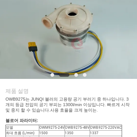
저
희
와
연
락
뉴
제품 설명
스
OWB9275는 JUNQI 블러의 고용량 공기 부러기 중 하나입니다. 3
개의 등급 전압의 공기 부피는 1300l/min 이상입니다. 빠르게 시작
및 중지 할 수 있습니다.사용 효율을 크게 높이는.
인
블로어 파라미터:
용
모델
OWM9275-24V
OWB9275-48V
OWB9275-220VAC
최대 흐름 (L/min)
1500
1350
1337