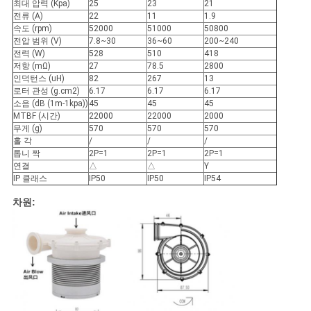
을
최대 압력 (Kpa)
25
23
21
전류 (A)
22
11
1.9
속도 (rpm)
52000
51000
50800
요
전압 범위 (V)
7.8~30
36~60
200~240
전력 (W)
528
510
418
청
저항 (mΩ)
27
78.5
2800
인덕턴스 (uH)
82
267
13
하
로터 관성 (g.cm2)
6.17
6.17
6.17
소음 (dB (1m-1kpa))
45
45
45
십
MTBF (시간)
22000
22000
2000
무게 (g)
570
570
570
홀 각
/
/
/
시
톱니 짝
2P=1
2P=1
2P=1
연결
△
△
Y
오
IP 클래스
IP50
IP50
IP54
차원:
사
이
트
맵