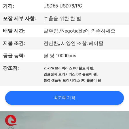
한
USD65-USD78/PC
가격:
것
포장 세부 사항:
수출을 위한 한 벌
공
배달 시간:
발주량 /Negotiable에 의존하세요
장
지불 조건:
전신환,, 서양인 조합, 페이팔
투
공급 능력:
달 당 10000pcs
어
,
강조점:
25kPa 브러쉬리스 DC 블로어 팬
,
연료전지 브러시리스 DC 블로어 팬
환경 샘플링 브러시리스 DC 블로어 팬
품
질
최고의 가격
관
리