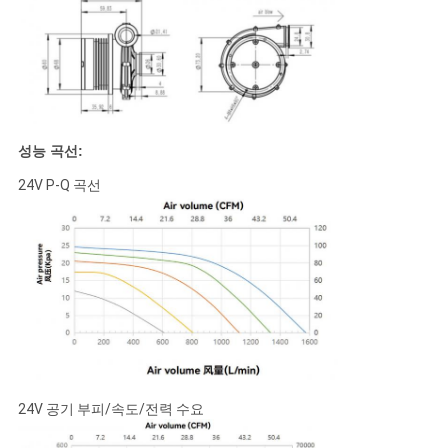
개
인
정
성능 곡선:
보
24V P-Q 곡선
보
호
정
책
24V 공기 부피/속도/전력 수요