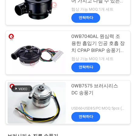
어 가지고 다닐 수 있는
폭등 선풍기 카파 송풍기
협상 가능 MOQ:1개 세트
연락하다
OWB7040AL 원심력 조
용한 흡입기 인공 호흡 장
치 CPAP BIPAP 송풍기
12V 24VDC
협상 가능 MOQ:1개 세트
연락하다
OWB7575 브러시리스
DC 송풍기
USD60-USD85/PC MOQ:5pcs (표본 사용 가능)
연락하다