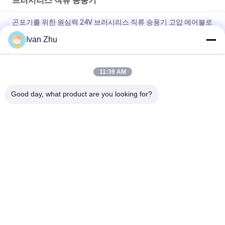
브러시리스 직류 송풍기
곤포기를 위한 원심력 24V 브러시리스 직류 송풍기 고압 에어블로
어
Ivan Zhu
24VDC 10.5Kpa 33M3/H BLDC 모터 팬들 온실 공기 순환 송풍기
11:39 AM
Cfm 브러시리스 직류 송풍기 알루미늄 차 선풍기가 원심형 송풍
기를 펌핑하는 것을 조건으로 하는 작은 24V 공기
Good day, what product are you looking for?
모든
브러시리스 직류 모
무브러시 Dc 전동기
터 구동장치
브러시리스 직류 물 
하이브리드 스테퍼 
펌프
모터
DC는 모터에 기어를 
댄서 모터 운전사
넣었습니다