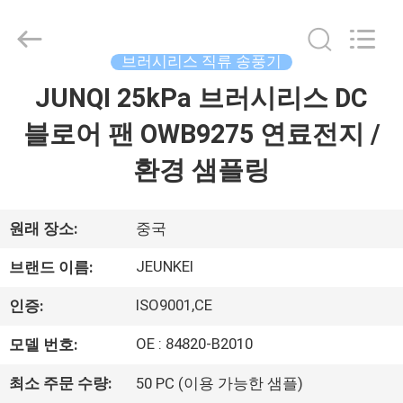
©
2021
-
2026
Changzhou
브러시리스 직류 송풍기
Junqi
International
JUNQI 25kPa 브러시리스 DC
집
Trade
Co.,Ltd.
All
블로어 팬 OWB9275 연료전지 /
Rights
Reserved.
제
환경 샘플링
품
원래 장소:
중국
우
JEUNKEI
브랜드 이름:
리
ISO9001,CE
인증:
에
OE : 84820-B2010
모델 번호:
관
최소 주문 수량:
50 PC (이용 가능한 샘플)