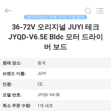
©
2021
-
2026
Changzhou
브러시리스 직류 모터 구동장치
Junqi
International
36-72V 오리지널 JUYI 테크
집
Trade
Co.,Ltd.
All
JYQD-V6.5E Bldc 모터 드라이
Rights
Reserved.
제
버 보드
품
원래 장소:
중국
우
JUYI
브랜드 이름:
리
CE,
인증:
에
JYQD-V6.5E
모델 번호:
관
최소 주문 수량:
1개 세트