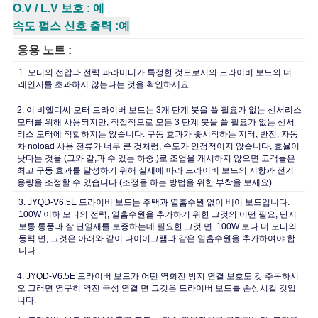
O.V / L.V 보호 : 예
속도 펄스 신호 출력 :예
개
응용 노트 :
인
1. 모터의 전압과 전력 파라미터가 특정한 것으로서의 드라이버 보드의 더
레인지를 초과하지 않는다는 것을 확인하세요.
정
2. 이 비엘디씨 모터 드라이버 보드는 3개 단계 붓을 쓸 필요가 없는 센서리스
모터를 위해 사용되지만, 직접적으로 모든 3 단계 붓을 쓸 필요가 없는 센서
보
리스 모터에 적합하지는 않습니다. 구동 효과가 좋시작하는 지터, 반전, 자동
차 noload 사용 전류가 너무 큰 것처럼, 속도가 안정적이지 않습니다, 효율이
보
낮다는 것을 (그와 같,과 수 있는 하중.)로 조업을 개시하지 않으면 고객들은
최고 구동 효과를 달성하기 위해 실세에 따라 드라이버 보드의 저항과 전기
호
용량을 조정할 수 있습니다 (조정을 하는 방법을 위한 부착을 보세요)
3. JYQD-V6.5E 드라이버 보드는 주택과 열흡수원 없이 베어 보드입니다.
정
100W 이하 모터의 전력, 열흡수원을 추가하기 위한 그것의 어떤 필요, 단지
보통 통풍과 잘 단열재를 보증하는데 필요한 그것 면. 100W 보다 더 모터의
책
동력 면, 그것은 아래와 같이 다이어그램과 같은 열흡수원을 추가하여야 합
니다.
4. JYQD-V6.5E 드라이버 보드가 어떤 역회전 방지 연결 보호도 갖 주목하시
오 그러면 영구히 역전 극성 연결 면 그것은 드라이버 보드를 손상시킬 것입
니다.