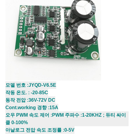
을
요
청
하
십
시
오
모델 번호 :JYQD-V6.5E
작동 온도. : -20-85C
사
동작 전압 :36V-72V DC
이
Cont.working 경향 :15A
오우 PWM 속도 제어 :PWM 주파수 :1-20KHZ ; 듀티 싸이
트
클 0-100%
아날로그 전압 속도 조정률 :0-5V
맵