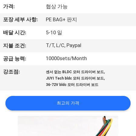
한
가격:
협상 가능
것
포장 세부 사항:
PE BAG+ 판지
공
배달 시간:
5-10 일
장
T/T, L/C, Paypal
지불 조건:
투
10000sets/Month
공급 능력:
어
,
강조점:
센서 없는 BLDC 모터 드라이버 보드
,
JUYI Tech bldc 모터 드라이버 보드
36-72V bldc 모터 드라이버 보드
품
질
최고의 가격
관
리