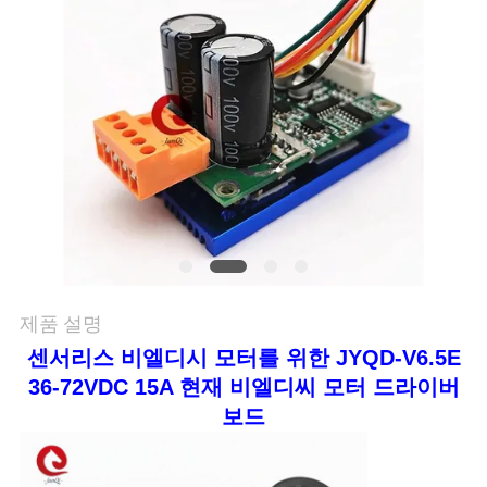
저
희
와
연
락
뉴
제품 설명
스
센서리스 비엘디시 모터를 위한 JYQD-V6.5E
36-72VDC 15A 현재 비엘디씨 모터 드라이버
인
보드
용