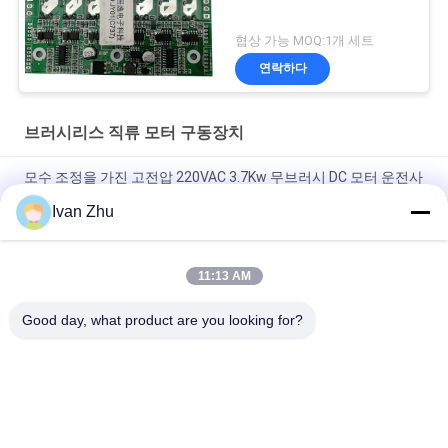
협상 가능 MOQ:1개 세트
연락하다
브러시리스 직류 모터 구동장치
모수 조정을 가진 고전압 220VAC 3.7Kw 무브러시 DC 모터 운전사
Ivan Zhu
어떤 홀 브러시리스 직류 전동기 운전자 속도 모터 제어 장치도 탑
승하지 않는 열흡수원
11:13 AM
몰지각한 직류 전동기를 위한 150W 3 단계 브러시리스 직류 전동
기 운전자 V8.8D
Good day, what product are you looking for?
모든
브러시리스 직류 모
무브러시 Dc 전동기
터 구동장치