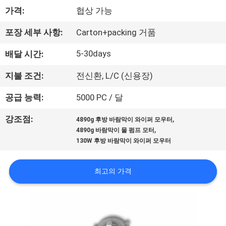
한
가격:
협상 가능
것
포장 세부 사항:
Carton+packing 거품
공
5-30days
배달 시간:
장
지불 조건:
전신환, L/C (신용장)
투
공급 능력:
5000 PC / 달
어
,
강조점:
4890g 후방 바람막이 와이퍼 모우터
,
4890g 바람막이 물 펌프 모터
130W 후방 바람막이 와이퍼 모우터
품
질
최고의 가격
관
리