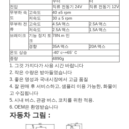
우터
터
을
전압
직류 전동기 24V
직류 전동기 12V
무부하 속
고속도
40 ±5 rpm
요
도
저속도
30 ± 5 rpm
무부하 전
고속도
4.5A 맥스
2.5A 맥스
청
류
저속도
2.5A 맥스
1.5A 맥스
브레이크
기능 정지 토
78N.m 민
하
크
경향
35A 맥스
20A 맥스
십
온도 상승
-40' c~+65' Ｃ
중량
4890g
시
1. 그것 가지다가 사용 시간 바랍니다
오
2. 작은 수량은 받아들였습니다
3. 좋은 명성과 국내시장에서 고급 품질
4. 잘 판매 후 서비스하고, 샘플리 이용 가능한, 화물이
사
고 수집됩니다
5. 시내 버스, 관광 버스, 코치를 위한 적용.
이
6. OEM은 환영받습니다
자동차 그림 :
트
맵