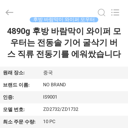
©
2021
-
2026
Changzhou
후방 바람막이 와이퍼 모우터
Junqi
International
4890g 후방 바람막이 와이퍼 모
집
Trade
Co.,Ltd.
All
우터는 전동솔 기어 굴삭기 버
Rights
Reserved.
제
스 직류 전동기를 에워쌌습니다
품
원래 장소:
중국
우
NO BRAND
브랜드 이름:
리
IS9001
인증:
에
ZD2732/ZD1732
모델 번호:
관
10 PC
최소 주문 수량: