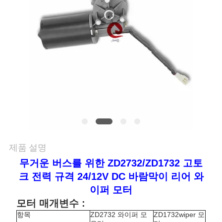
저
희
와
연
락
뉴
제품 설명
스
무거운 버스를 위한 ZD2732/ZD1732 고토
크 전력 규격 24/12V DC 바람막이 리어 와
인
이퍼 모터
모터 매개변수 :
용
항목
ZD2732 와이퍼 모
ZD1732wiper 모