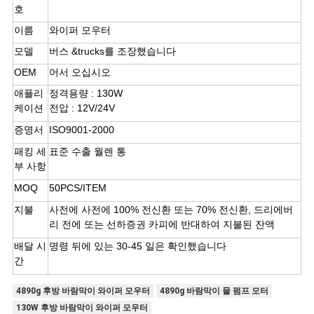
호
이름
와이퍼 모우터
모델
버스 &trucks를 조장했습니다
OEM
어서 오십시오
애플리
정격용량 : 130W
케이션
전압 : 12V/24V
증명서
ISO9001-2000
패킹 세
표준 수출 월렌 통
부 사항
MOQ
50PCS/ITEM
지불
사전에 사전에 100% 전신환 또는 70% 전신환, 드리에버
리 전에 또는 선하증권 카피에 반대하여 지불된 잔액
배달 시
명령 뒤에 있는 30-45 일은 확인했습니다
간
4890g 후방 바람막이 와이퍼 모우터
4890g 바람막이 물 펌프 모터
130W 후방 바람막이 와이퍼 모우터