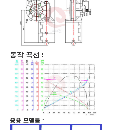
개
인
정
보
동작 곡선 :
보
호
정
책
응용 모델들 :