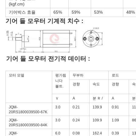
(kgf.cm)
기어박스 효율
65%
59%
53%
48%
기어 들 모우터 기계적 치수 :
기어 들 모우터 전기적 데이터 :
모터 모델
평가됩
무부하
로드
니다
경향
속도
경향
속
볼트.
Ｖ
A
분 Ｒ /
A
분
JQM-
3.0
0.21
139.9
0.91
11
20RS1800039500-67K
JQM-
3.0
0.24
109.9
1.09
86
20RS1800039500-84K
JQM-
6.0
0.08
162.4
0.39
13