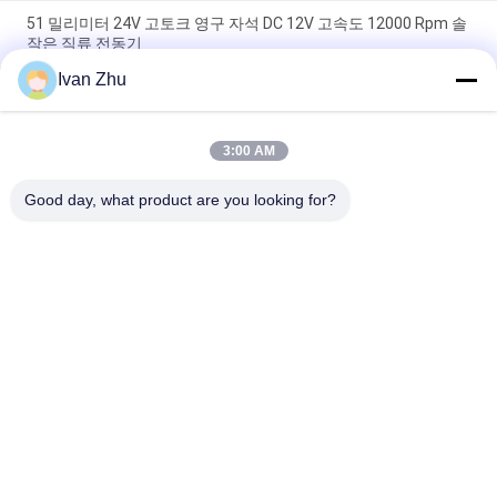
51 밀리미터 24V 고토크 영구 자석 DC 12V 고속도 12000 Rpm 솔
작은 직류 전동기
Ivan Zhu
1N.M 24VDC 기어드 모터는 의료기기를 위한 46 밀리미터 기어박
스 모터를 구불구불 나아갑니다
3:00 AM
둘러싸인 370 46 밀리미터 6V 24V 12v고 토크 모터 ROHS
123rpm
Good day, what product are you looking for?
모든
브러시리스 직류 모
무브러시 Dc 전동기
터 구동장치
브러시리스 직류 물 
하이브리드 스테퍼 
펌프
모터
DC는 모터에 기어를 
댄서 모터 운전사
넣었습니다