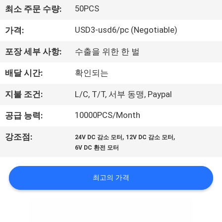
한
50PCS
최소 주문 수량:
것
USD3-usd6/pc (Negotiable)
가격:
공
포장 세부 사항:
수출을 위한 한 벌
장
배달 시간:
확인되는
투
지불 조건:
L/C, T/T, 서부 동맹, Paypal
어
10000PCS/Month
공급 능력:
,
,
강조점:
24V DC 감소 모터
12V DC 감소 모터
품
6V DC 환전 모터
질
최고의 가격
관
리