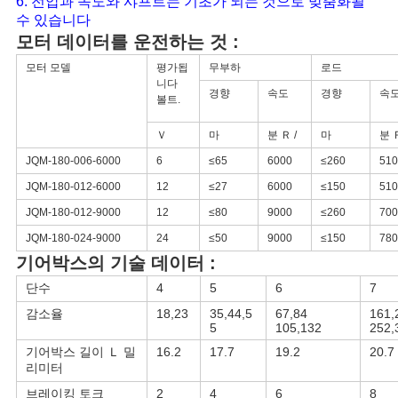
6. 전압과 속도와 샤프트는 기초가 되는 것으로 맞춤화될
수 있습니다
모터 데이터를 운전하는 것 :
개
모터 모델
평가됩
무부하
로드
니다
인
경향
속도
경향
속
볼트.
정
Ｖ
마
분 Ｒ /
마
분 Ｒ
보
JQM-180-006-6000
6
≤65
6000
≤260
510
JQM-180-012-6000
12
≤27
6000
≤150
510
보
JQM-180-012-9000
12
≤80
9000
≤260
700
호
JQM-180-024-9000
24
≤50
9000
≤150
780
기어박스의 기술 데이터 :
정
단수
4
5
6
7
책
감소율
18,23
35,44,5
67,84
161,
5
105,132
252,
기어박스 길이 Ｌ 밀
16.2
17.7
19.2
20.7
리미터
브레이킹 토크
2
4
6
8