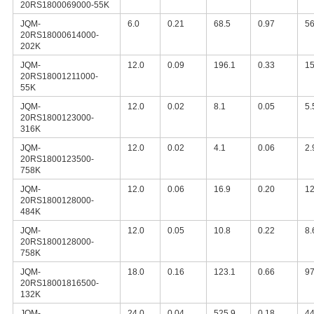
20RS1800069000-55K
JQM-
6.0
0.21
68.5
0.97
56
20RS18000614000-
202K
JQM-
12.0
0.09
196.1
0.33
15
20RS18001211000-
55K
JQM-
12.0
0.02
8.1
0.05
5.
20RS1800123000-
316K
JQM-
12.0
0.02
4.1
0.06
2.
20RS1800123500-
758K
JQM-
12.0
0.06
16.9
0.20
12
20RS1800128000-
484K
JQM-
12.0
0.05
10.8
0.22
8.
20RS1800128000-
758K
JQM-
18.0
0.16
123.1
0.66
97
20RS18001816500-
132K
JQM-
24.0
0.04
525.9
0.18
44