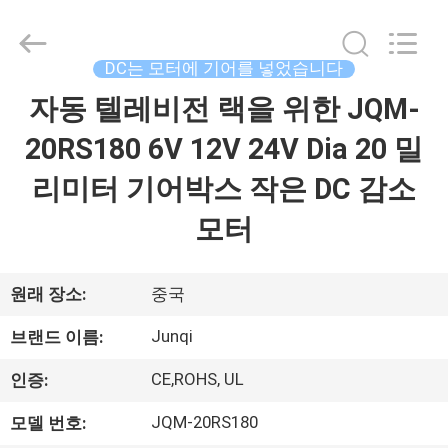
©
2021
-
2026
Changzhou
DC는 모터에 기어를 넣었습니다
Junqi
International
자동 텔레비전 랙을 위한 JQM-
집
Trade
Co.,Ltd.
All
20RS180 6V 12V 24V Dia 20 밀
Rights
Reserved.
제
리미터 기어박스 작은 DC 감소
품
모터
우
원래 장소:
중국
리
Junqi
브랜드 이름:
에
CE,ROHS, UL
인증:
관
JQM-20RS180
모델 번호: