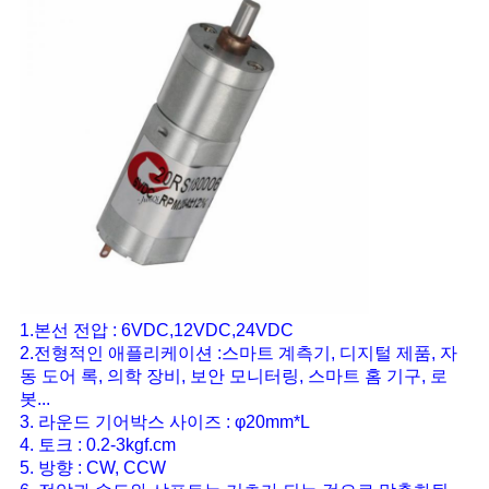
을
요
청
하
십
시
오
1.본선 전압 : 6VDC,12VDC,24VDC
사
2.전형적인 애플리케이션 :스마트 계측기, 디지털 제품, 자
동 도어 록, 의학 장비, 보안 모니터링, 스마트 홈 기구, 로
이
봇...
3. 라운드 기어박스 사이즈 : φ20mm*L
트
4. 토크 : 0.2-3kgf.cm
5. 방향 : CW, CCW
맵