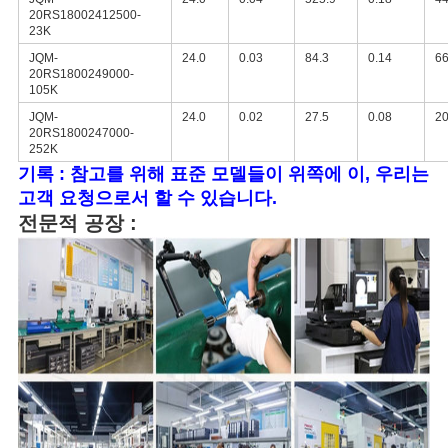
20RS18002412500-
23K
JQM-
24.0
0.03
84.3
0.14
66
20RS1800249000-
105K
JQM-
24.0
0.02
27.5
0.08
20
20RS1800247000-
252K
기록 : 참고를 위해 표준 모델들이 위쪽에 이, 우리는
고객 요청으로서 할 수 있습니다.
전문적 공장 :