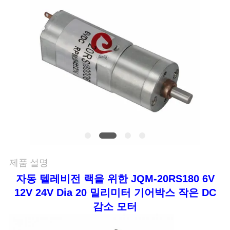
저
희
와
연
락
뉴
스
제품 설명
자동 텔레비전 랙을 위한 JQM-20RS180 6V
12V 24V Dia 20 밀리미터 기어박스 작은 DC
인
감소 모터
용