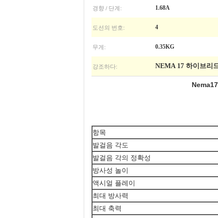
경향 / 단계:
1.68A
도선의 번호:
4
무게:
0.35KG
강조하다:
NEMA 17 하이브리
Nema17
항목
발걸음 각도
발걸음 각의 정확성
방사성 놀이
액시얼 플레이
최대 방사력
최대 축력