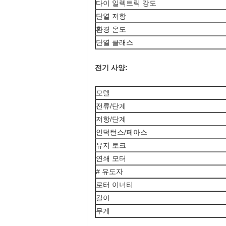
다이 일렉트릭 강도
단열 저항
환경 온도
단열 클래스
전기 사양:
모델
전류/단계
저항/단계
인덕턴스/페아스
유지 토크
연쇄 모터
# 유도자
로터 이너티
길이
무게