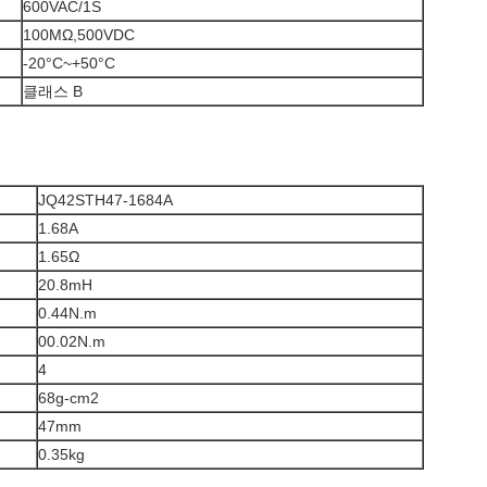
600VAC/1S
100MΩ,500VDC
-20°C~+50°C
클래스 B
JQ42STH47-1684A
1.68A
1.65Ω
20.8mH
0.44N.m
00.02N.m
4
68g-cm2
47mm
0.35kg