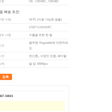
번호:
OE : 1305481 , 1305482
및 배송 조건:
주문 수량:
50 PC (이용 가능한 샘플)
USD7-USD10/PC
세부 사항:
수출을 위한 한 벌
발주량 /Negotiable에 의존하세
시간:
요
조건:
전신환,, 서양인 조합, 페이팔
능력:
달 당 10000pcs
접촉
47-1684A