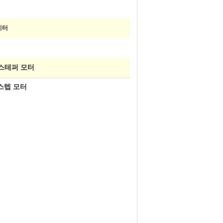
미터
스테퍼 모터
드 스텝 모터