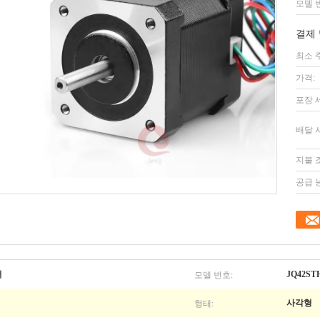
모델 
결제 
최소 
가격:
포장 
배달 
지불 
공급 
모델 번호:
터
JQ42STH
형태:
사각형