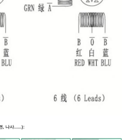
나사......):