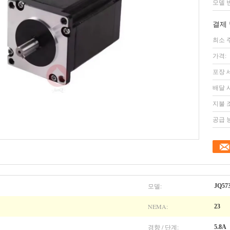
모델 
결제 
최소 
가격:
포장 
배달 
지불 
공급 
모델:
JQ57
NEMA:
23
경향 / 단계:
5.8A