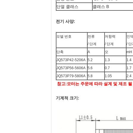
단열 클래스
클래스 B
전기 사양:
모델 번호
전류
저항력
인
/ 단계
/ 단계
/ 
단축
A
오
mH
JQ573P42-5206A
5.2
1.3
1.4
JQ573P56-5606A
5.6
0.7
1.7
JQ573P79-5806A
5.8
1.05
2.4
참고:모터는 주문에 따라 설계 및 제조 될
기계적 크기: