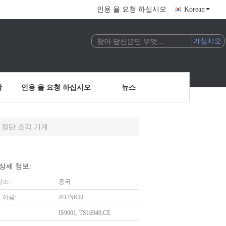
인용 을 요청 하십시오
Korean
락
인용 을 요청 하십시오
뉴스
이저 절단 조각 기계
상세 정보:
장소:
중국
 이름:
JEUNKEI
IS9001, TS16949,CE