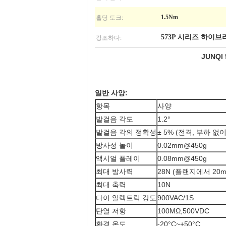
홀딩 토크:
1.5Nm
강조하다:
573P 시리즈 하이
JUNQI
일반 사양:
항목
사양
발걸음 각도
1.2°
발걸음 각의 정확성
± 5% (전격, 부하 없이
방사성 놀이
0.02mm@450g
액시얼 플레이
0.08mm@450g
최대 방사력
28N (플랜지에서 20m
최대 축력
10N
다이 일렉트릭 강도
900VAC/1S
단열 저항
100MΩ,500VDC
환경 온도
-20°C~+50°C