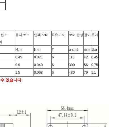
덕턴스
유지 토크
연쇄 모터
# 유도자
로터 관성
길이
무게
단계
N.m
N.m
#
g-cm2
mm
1kg
0.45
0.021
6
110
42
0.45
0.9
0.040
6
300
56
0.75
1.5
0.068
6
480
79
1.1
 수 있습니다.