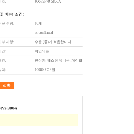
번호:
JQ573P79-5806A
및 배송 조건:
주문 수량:
10개
as confirmed
세부 사항:
수출 (통)에 적합합니다
시간:
확인되는
조건:
전신환, 웨스턴 유니온, 페이팔
능력:
10000 PC / 달
접촉
3P79-5806A