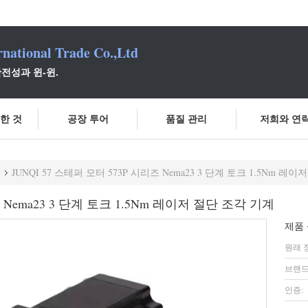
national Trade Co.,Ltd
전성과 윈-윈.
한 것
공장 투어
품질 관리
저희와 연
JUNQI 57 스테퍼 모터 573P 시리즈 Nema23 3 단계 토크 1.5Nm 레
즈 Nema23 3 단계 토크 1.5Nm 레이저 절단 조각 기계
제품 
원래 
브랜드
인증: